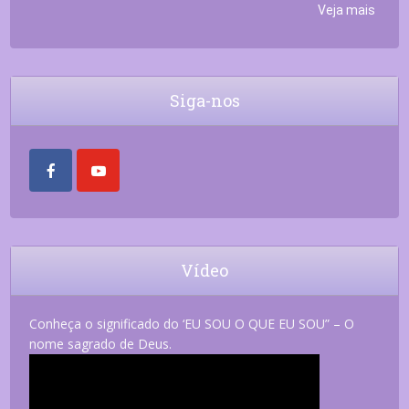
Veja mais
Siga-nos
Vídeo
Conheça o significado do ‘EU SOU O QUE EU SOU” – O
nome sagrado de Deus.