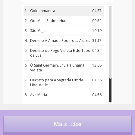
1
Goldenmantra
04:37
2
Om Mani Padme Hum
00:52
3
São Miguel
10:19
4
Decreto À Amada Poderosa Astrea
31:17
5
Decreto do Fogo Violeta E do Tubo
04:34
de Luz
6
Ó Saint Germain, Envia a Chama
13:06
Violeta
7
Decreto para a Sagrada Luz da
07:36
Liberdade
8
Ave Maria
04:56
9
Rosário da Criança
18:00
10
Decreto 50.03 – Diante da Vossa
04:43
Chama Agora Vimos
Mais lidos
11
Decreto 55.01 – Os Tesouros da Luz
05:32