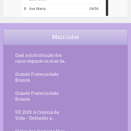
8
Ave Maria
04:56
9
Rosário da Criança
18:00
10
Decreto 50.03 – Diante da Vossa
04:43
Chama Agora Vimos
Mais lidos
11
Decreto 55.01 – Os Tesouros da Luz
05:32
Qual a distribuição dos
raios segundo os dias da...
Grande Fraternidade
Branca
Grande Fraternidade
Branca
SU 2025: A Ciência da
Vida – Defender a...