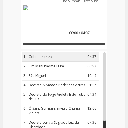
The Summit Lighthouse
00:00 / 04:37
1
Goldenmantra
04:37
2
Om Mani Padme Hum
00:52
3
São Miguel
10:19
4
Decreto À Amada Poderosa Astrea
31:17
5
Decreto do Fogo Violeta E do Tubo
04:34
de Luz
6
Ó Saint Germain, Envia a Chama
13:06
Violeta
7
Decreto para a Sagrada Luz da
07:36
Liberdade