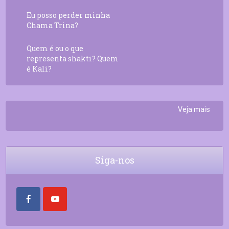
Eu posso perder minha
Chama Trina?
Quem é ou o que
representa shakti? Quem
é Kali?
Veja mais
Siga-nos