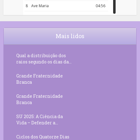
8
Ave Maria
04:56
9
Rosário da Criança
18:00
10
Decreto 50.03 – Diante da Vossa
04:43
Chama Agora Vimos
Mais lidos
11
Decreto 55.01 – Os Tesouros da Luz
05:32
Qual a distribuição dos
raios segundo os dias da...
Grande Fraternidade
Branca
Grande Fraternidade
Branca
SU 2025: A Ciência da
Vida – Defender a...
Ciclos dos Quatorze Dias