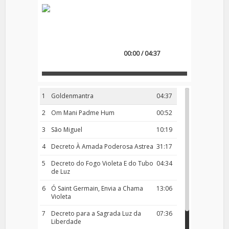
00:00 / 04:37
1
Goldenmantra
04:37
2
Om Mani Padme Hum
00:52
3
São Miguel
10:19
4
Decreto À Amada Poderosa Astrea
31:17
5
Decreto do Fogo Violeta E do Tubo
04:34
de Luz
6
Ó Saint Germain, Envia a Chama
13:06
Violeta
7
Decreto para a Sagrada Luz da
07:36
Liberdade