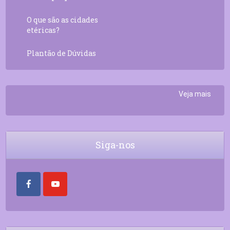
O que são as cidades
etéricas?
Plantão de Dúvidas
Veja mais
Siga-nos