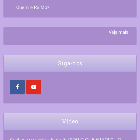
Quem é Ra Mu?
Veja mais
Siga-nos
Vídeo
Conheça o significado do ‘EU SOU O QUE EU SOU” – O