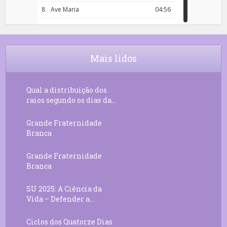
8
Ave Maria
04:56
9
Rosário da Criança
18:00
10
Decreto 50.03 – Diante da Vossa
04:43
Chama Agora Vimos
Mais lidos
11
Decreto 55.01 – Os Tesouros da Luz
05:32
Qual a distribuição dos
raios segundo os dias da...
Grande Fraternidade
Branca
Grande Fraternidade
Branca
SU 2025: A Ciência da
Vida – Defender a...
Ciclos dos Quatorze Dias