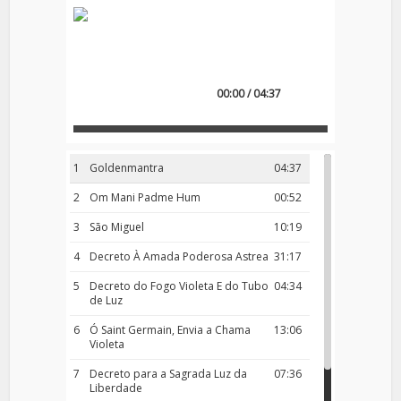
00:00 / 04:37
1
Goldenmantra
04:37
2
Om Mani Padme Hum
00:52
3
São Miguel
10:19
4
Decreto À Amada Poderosa Astrea
31:17
5
Decreto do Fogo Violeta E do Tubo
04:34
de Luz
6
Ó Saint Germain, Envia a Chama
13:06
Violeta
7
Decreto para a Sagrada Luz da
07:36
Liberdade