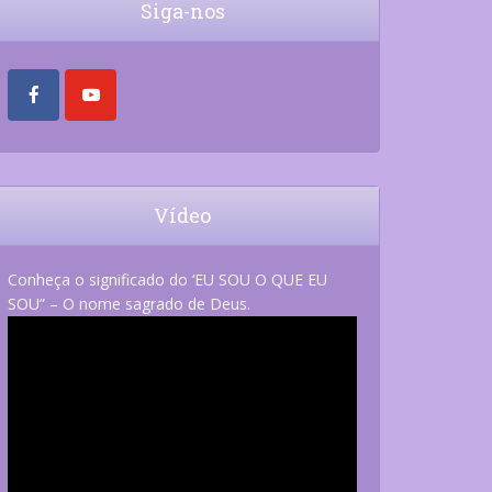
Siga-nos
Vídeo
Conheça o significado do ‘EU SOU O QUE EU
SOU” – O nome sagrado de Deus.