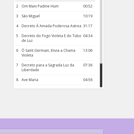
2
Om Mani Padme Hum
00:52
3
São Miguel
10:19
4
Decreto À Amada Poderosa Astrea
31:17
5
Decreto do Fogo Violeta E do Tubo
04:34
de Luz
6
Ó Saint Germain, Envia a Chama
13:06
Violeta
7
Decreto para a Sagrada Luz da
07:36
Liberdade
8
Ave Maria
04:56
9
Rosário da Criança
18:00
10
Decreto 50.03 – Diante da Vossa
04:43
Chama Agora Vimos
11
Decreto 55.01 – Os Tesouros da Luz
05:32