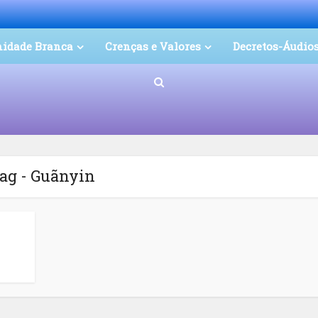
nidade Branca
Crenças e Valores
Decretos-Áudio
ag - Guãnyin