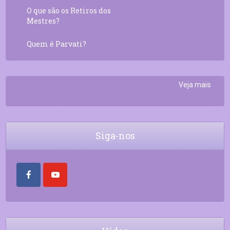
O que são os Retiros dos
Mestres?
Quem é Parvati?
Veja mais
Siga-nos