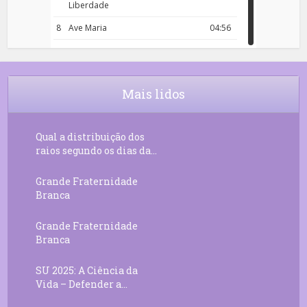
Liberdade
8
Ave Maria
04:56
9
Rosário da Criança
18:00
10
Decreto 50.03 – Diante da Vossa
04:43
Chama Agora Vimos
Mais lidos
11
Decreto 55.01 – Os Tesouros da Luz
05:32
Qual a distribuição dos
raios segundo os dias da...
Grande Fraternidade
Branca
Grande Fraternidade
Branca
SU 2025: A Ciência da
Vida – Defender a...