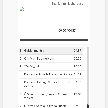
The Summit Lighthouse
00:00 / 04:37
1
Goldenmantra
04:37
2
Om Mani Padme Hum
00:52
3
São Miguel
10:19
4
Decreto À Amada Poderosa Astrea
31:17
5
Decreto do Fogo Violeta E do Tubo
04:34
de Luz
6
Ó Saint Germain, Envia a Chama
13:06
Violeta
7
Decreto para a Sagrada Luz da
07:36