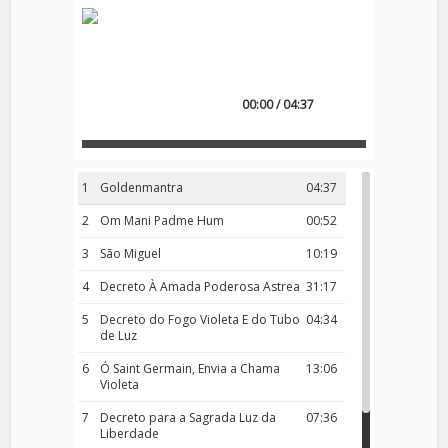
00:00 / 04:37
1
Goldenmantra
04:37
2
Om Mani Padme Hum
00:52
3
São Miguel
10:19
4
Decreto À Amada Poderosa Astrea
31:17
5
Decreto do Fogo Violeta E do Tubo
04:34
de Luz
6
Ó Saint Germain, Envia a Chama
13:06
Violeta
7
Decreto para a Sagrada Luz da
07:36
Liberdade