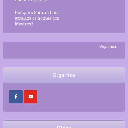
Por que a Summit não
atualiza os nomes dos
Mestres?
Veja mais
Siga-nos
Vídeo