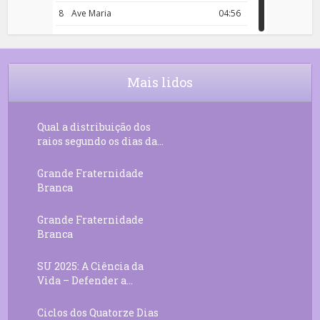
8
Ave Maria
04:56
9
Rosário da Criança
18:00
10
Decreto 50.03 – Diante da Vossa
04:43
Chama Agora Vimos
Mais lidos
11
Decreto 55.01 – Os Tesouros da Luz
05:32
Qual a distribuição dos
raios segundo os dias da...
Grande Fraternidade
Branca
Grande Fraternidade
Branca
SU 2025: A Ciência da
Vida – Defender a...
Ciclos dos Quatorze Dias