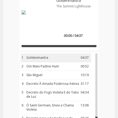
Goldenmantra
The Summit Lighthouse
00:00 / 04:37
1
Goldenmantra
04:37
2
Om Mani Padme Hum
00:52
3
São Miguel
10:19
4
Decreto À Amada Poderosa Astrea
31:17
5
Decreto do Fogo Violeta E do Tubo
04:34
de Luz
6
Ó Saint Germain, Envia a Chama
13:06
Violeta