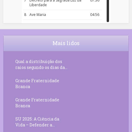
7
Decreto para a Sagrada Luz da
07:36
Liberdade
8
Ave Maria
04:56
9
Rosário da Criança
18:00
10
Decreto 50.03 – Diante da Vossa
04:43
Chama Agora Vimos
Mais lidos
11
Decreto 55.01 – Os Tesouros da Luz
05:32
Qual a distribuição dos
raios segundo os dias da...
Grande Fraternidade
Branca
Grande Fraternidade
Branca
SU 2025: A Ciência da
Vida – Defender a...