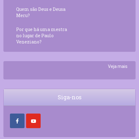
Quem são Deus e Deusa
Meru?
Por que há uma mestra
no lugar de Paulo
Veneziano?
Veja mais
Siga-nos