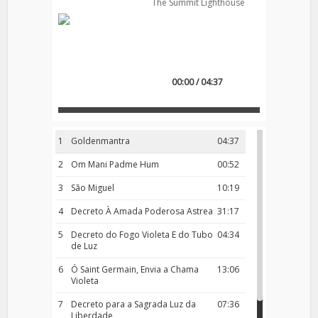
The Summit Lighthouse
00:00 / 04:37
1
Goldenmantra
04:37
2
Om Mani Padme Hum
00:52
3
São Miguel
10:19
4
Decreto À Amada Poderosa Astrea
31:17
5
Decreto do Fogo Violeta E do Tubo
04:34
de Luz
6
Ó Saint Germain, Envia a Chama
13:06
Violeta
7
Decreto para a Sagrada Luz da
07:36
Liberdade