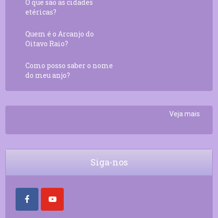
O que são as cidades
etéricas?
Quem é o Arcanjo do
Oitavo Raio?
Como posso saber o nome
do meu anjo?
Veja mais
Siga-nos