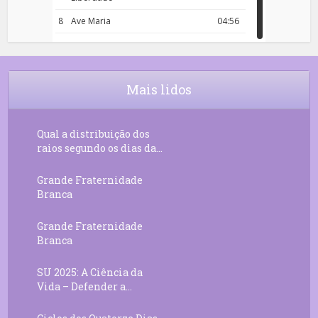
8
Ave Maria
04:56
9
Rosário da Criança
18:00
10
Decreto 50.03 – Diante da Vossa
04:43
Chama Agora Vimos
Mais lidos
11
Decreto 55.01 – Os Tesouros da Luz
05:32
Qual a distribuição dos
raios segundo os dias da...
Grande Fraternidade
Branca
Grande Fraternidade
Branca
SU 2025: A Ciência da
Vida – Defender a...