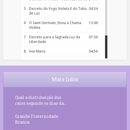
5
Decreto do Fogo Violeta E do Tubo
04:34
de Luz
6
Ó Saint Germain, Envia a Chama
13:06
Violeta
7
Decreto para a Sagrada Luz da
07:36
Liberdade
8
Ave Maria
04:56
9
Rosário da Criança
18:00
10
Decreto 50.03 – Diante da Vossa
04:43
Chama Agora Vimos
Mais lidos
11
Decreto 55.01 – Os Tesouros da Luz
05:32
Qual a distribuição dos
raios segundo os dias da...
Grande Fraternidade
Branca