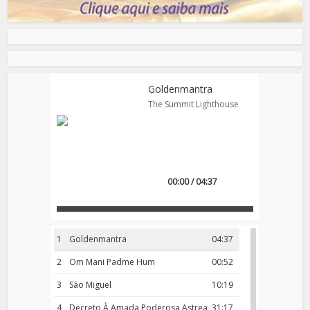
Goldenmantra
The Summit Lighthouse
00:00 / 04:37
1
Goldenmantra
04:37
2
Om Mani Padme Hum
00:52
3
São Miguel
10:19
4
Decreto À Amada Poderosa Astrea
31:17