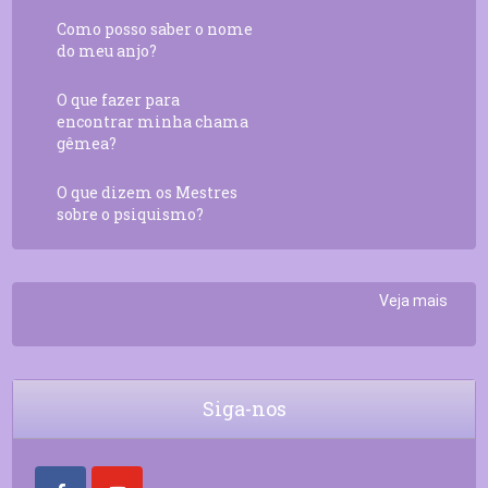
Como posso saber o nome
do meu anjo?
O que fazer para
encontrar minha chama
gêmea?
O que dizem os Mestres
sobre o psiquismo?
Veja mais
Siga-nos