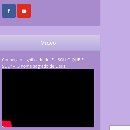
Vídeo
Conheça o significado do ‘EU SOU O QUE EU
SOU” – O nome sagrado de Deus.