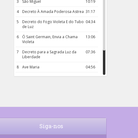
3
São Miguel
10:19
4
Decreto À Amada Poderosa Astrea
31:17
5
Decreto do Fogo Violeta E do Tubo
04:34
de Luz
6
Ó Saint Germain, Envia a Chama
13:06
Violeta
7
Decreto para a Sagrada Luz da
07:36
Liberdade
8
Ave Maria
04:56
9
Rosário da Criança
18:00
10
Decreto 50.03 – Diante da Vossa
04:43
Chama Agora Vimos
11
Decreto 55.01 – Os Tesouros da Luz
05:32
Siga-nos