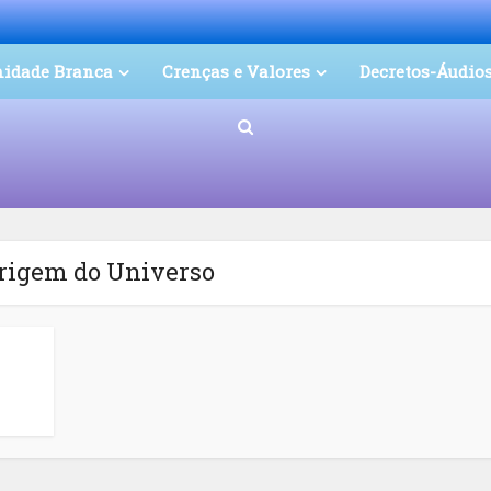
nidade Branca
Crenças e Valores
Decretos-Áudio
Origem do Universo