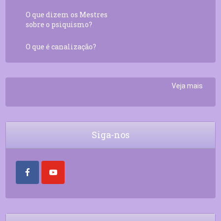
O que dizem os Mestres
sobre o psiquismo?
O que é canalização?
Veja mais
Siga-nos