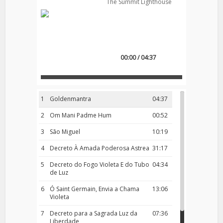
The Summit Lighthouse
00:00 / 04:37
1
Goldenmantra
04:37
2
Om Mani Padme Hum
00:52
3
São Miguel
10:19
4
Decreto À Amada Poderosa Astrea
31:17
5
Decreto do Fogo Violeta E do Tubo
04:34
de Luz
6
Ó Saint Germain, Envia a Chama
13:06
Violeta
7
Decreto para a Sagrada Luz da
07:36
Liberdade