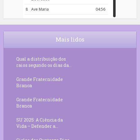
8
Ave Maria
04:56
9
Rosário da Criança
18:00
10
Decreto 50.03 – Diante da Vossa
04:43
Chama Agora Vimos
Mais lidos
11
Decreto 55.01 – Os Tesouros da Luz
05:32
Qual a distribuição dos
raios segundo os dias da...
Grande Fraternidade
Branca
Grande Fraternidade
Branca
SU 2025: A Ciência da
Vida – Defender a...