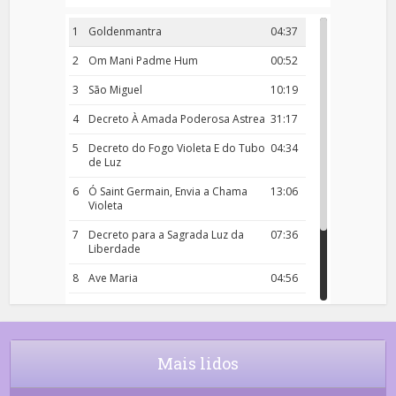
1
Goldenmantra
04:37
2
Om Mani Padme Hum
00:52
3
São Miguel
10:19
4
Decreto À Amada Poderosa Astrea
31:17
5
Decreto do Fogo Violeta E do Tubo
04:34
de Luz
6
Ó Saint Germain, Envia a Chama
13:06
Violeta
7
Decreto para a Sagrada Luz da
07:36
Liberdade
8
Ave Maria
04:56
9
Rosário da Criança
18:00
10
Decreto 50.03 – Diante da Vossa
04:43
Chama Agora Vimos
Mais lidos
11
Decreto 55.01 – Os Tesouros da Luz
05:32