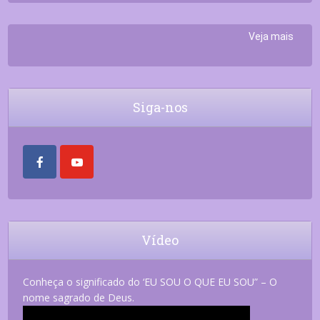
Veja mais
Siga-nos
Vídeo
Conheça o significado do ‘EU SOU O QUE EU SOU” – O
nome sagrado de Deus.