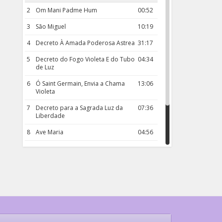
2
Om Mani Padme Hum
00:52
3
São Miguel
10:19
4
Decreto À Amada Poderosa Astrea
31:17
5
Decreto do Fogo Violeta E do Tubo
04:34
de Luz
6
Ó Saint Germain, Envia a Chama
13:06
Violeta
7
Decreto para a Sagrada Luz da
07:36
Liberdade
8
Ave Maria
04:56
9
Rosário da Criança
18:00
10
Decreto 50.03 – Diante da Vossa
04:43
Chama Agora Vimos
11
Decreto 55.01 – Os Tesouros da Luz
05:32