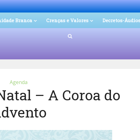
nidade Branca
Crenças e Valores
Decretos-Áudio
Agenda
Natal – A Coroa do
dvento