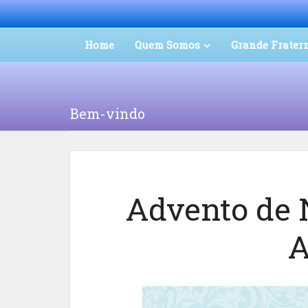
Home
Quem Somos
Grande Frater
Bem-vindo
Advento de 
A