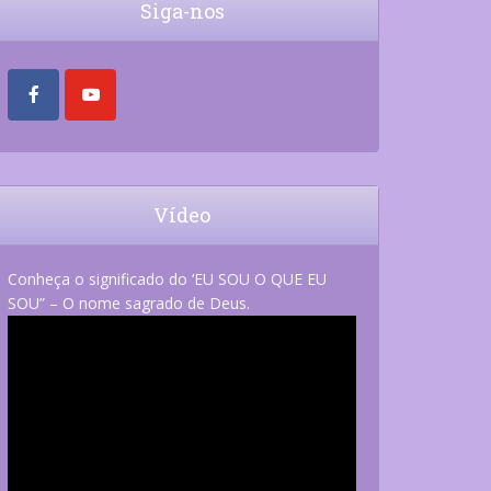
Siga-nos
Vídeo
Conheça o significado do ‘EU SOU O QUE EU
SOU” – O nome sagrado de Deus.