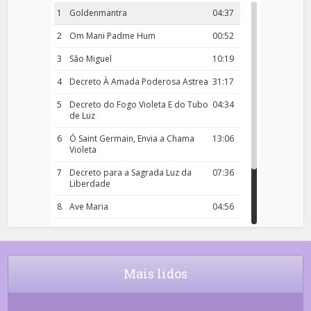
1
Goldenmantra
04:37
2
Om Mani Padme Hum
00:52
3
São Miguel
10:19
4
Decreto À Amada Poderosa Astrea
31:17
5
Decreto do Fogo Violeta E do Tubo
04:34
de Luz
6
Ó Saint Germain, Envia a Chama
13:06
Violeta
7
Decreto para a Sagrada Luz da
07:36
Liberdade
8
Ave Maria
04:56
9
Rosário da Criança
18:00
10
Decreto 50.03 – Diante da Vossa
04:43
Chama Agora Vimos
Mais lidos
11
Decreto 55.01 – Os Tesouros da Luz
05:32