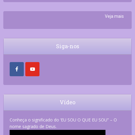
Veja mais
Siga-nos
Vídeo
Conheça o significado do ‘EU SOU O QUE EU SOU” – O
nome sagrado de Deus.