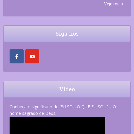
Veja mais
Siga-nos
Vídeo
Conheça o significado do ‘EU SOU O QUE EU SOU” – O
nome sagrado de Deus.