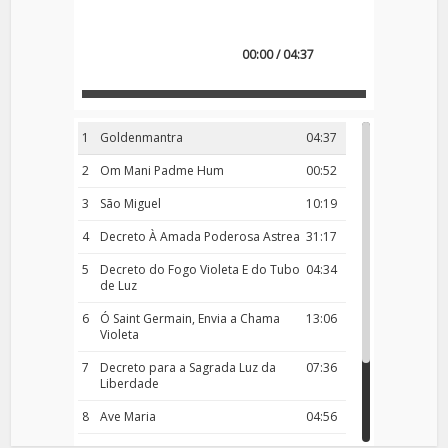
00:00 / 04:37
1
Goldenmantra
04:37
2
Om Mani Padme Hum
00:52
3
São Miguel
10:19
4
Decreto À Amada Poderosa Astrea
31:17
5
Decreto do Fogo Violeta E do Tubo
04:34
de Luz
6
Ó Saint Germain, Envia a Chama
13:06
Violeta
7
Decreto para a Sagrada Luz da
07:36
Liberdade
8
Ave Maria
04:56