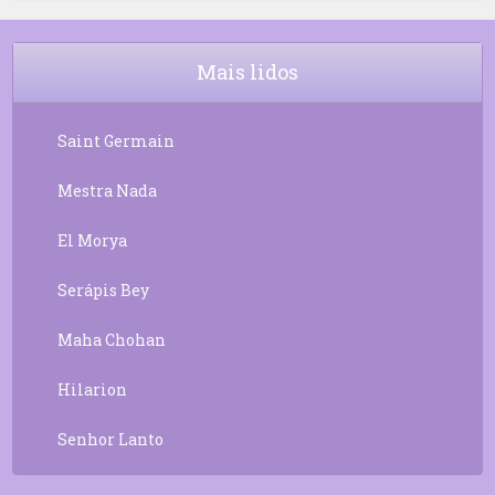
9
Rosário da Criança
18:00
10
Decreto 50.03 – Diante da Vossa
04:43
Chama Agora Vimos
Mais lidos
11
Decreto 55.01 – Os Tesouros da Luz
05:32
Saint Germain
Mestra Nada
El Morya
Serápis Bey
Maha Chohan
Hilarion
Senhor Lanto