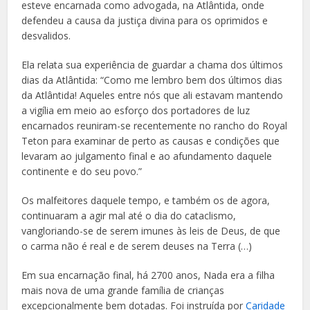
esteve encarnada como advogada, na Atlântida, onde
defendeu a causa da justiça divina para os oprimidos e
desvalidos.
Ela relata sua experiência de guardar a chama dos últimos
dias da Atlântida: “Como me lembro bem dos últimos dias
da Atlântida! Aqueles entre nós que ali estavam mantendo
a vigília em meio ao esforço dos portadores de luz
encarnados reuniram-se recentemente no rancho do Royal
Teton para examinar de perto as causas e condições que
levaram ao julgamento final e ao afundamento daquele
continente e do seu povo.”
Os malfeitores daquele tempo, e também os de agora,
continuaram a agir mal até o dia do cataclismo,
vangloriando-se de serem imunes às leis de Deus, de que
o carma não é real e de serem deuses na Terra (…)
Em sua encarnação final, há 2700 anos, Nada era a filha
mais nova de uma grande família de crianças
excepcionalmente bem dotadas. Foi instruída por
Caridade